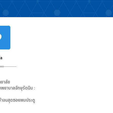
ิ้ล
ทยาลัย
พยาบาลจักษุรัตนิน :
เข้าจนสุดซอยพบประตู