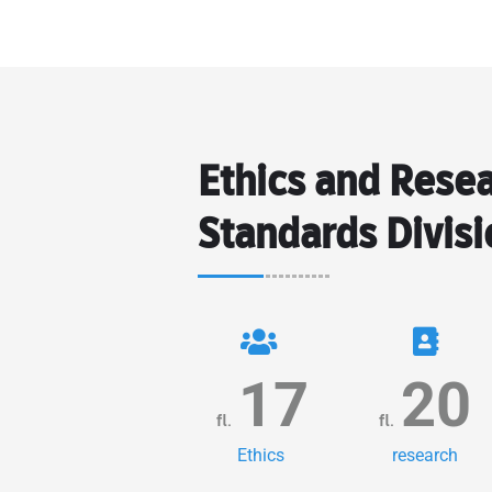
Ethics and Rese
Standards Divisi
17
20
fl.
fl.
Ethics
research