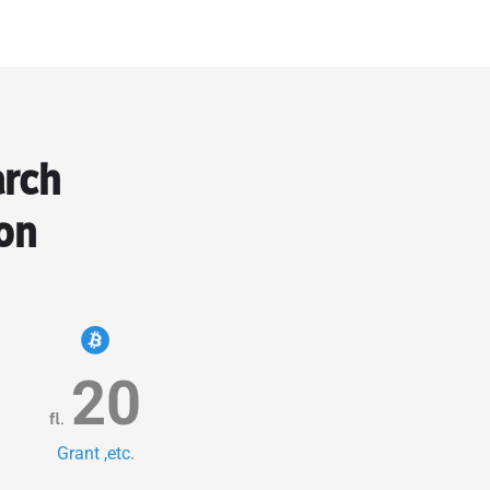
arch
on
20
fl.
Grant ,etc.