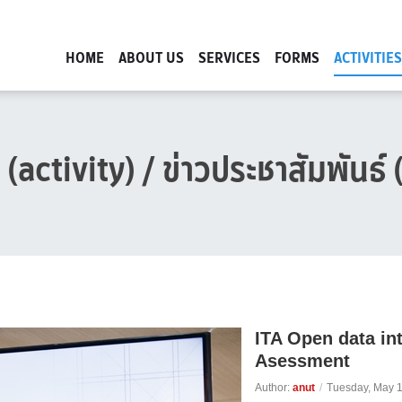
HOME
ABOUT US
SERVICES
FORMS
ACTIVITIE
 (
activity
) / ข่าวประชาสัมพันธ์
ITA Open data in
Asessment
Author:
anut
/
Tuesday, May 1