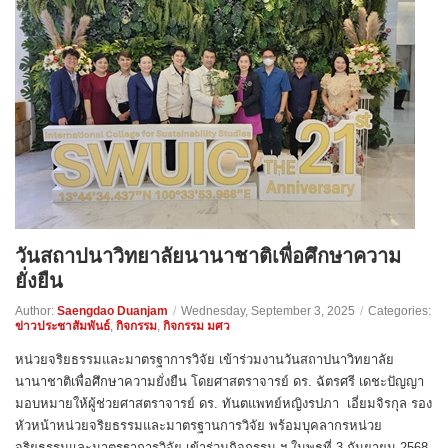
วันสถาปนาวิทยาลัยนานาชาติเพื่อศึกษาความ
ยั่งยืน
Author:
Saengdao Duanjam
/
Wednesday, September 3, 2025
/
Categories:
ข่าวประชาสัมพันธ์
,
กิจกรรม
,
กิจกรรม มศว
หน่วยจริยธรรมและมาตรฐาการวิจัย เข้าร่วมงานวันสถาปนาวิทยาลัย
นานาชาติเพื่อศึกษาความยั่งยืน โดยศาสตราจารย์ ดร. ฉัตรศรี เดชะปัญญา
มอบหมายให้ผู้ช่วยศาสตราจารย์ ดร. ทันตแพทย์หญิงรปภา เอี่ยมจิรกุล รอง
หัวหน้าหน่วยจริยธรรมและมาตรฐานการวิจัย พร้อมบุคลากรหน่วย
จริยธรรมและมาตรฐาการวิจัย เข้าร่วมกิจกรรม ฯ ในพุธที่ 3 กันยายน 2568